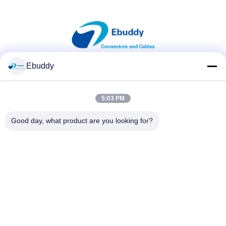
Ebuddy
सोशल मीडिया
5:03 PM
त्वरित संपर्क
Good day, what product are you looking for?
टेलीफोन
00-86-15889616824
ईमेल
Vicky@ebuddy-diycable.com
पता
चौथी मंजिल, 7 वीं बिल्डिंग, बाओएन 36 वें उद्योग क्षेत्र, बाओएन जिला, शेन्ज़ेन,