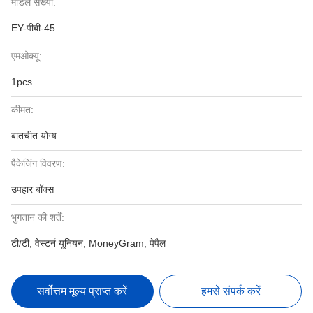
मॉडल संख्या:
EY-पीबी-45
एमओक्यू:
1pcs
कीमत:
बातचीत योग्य
पैकेजिंग विवरण:
उपहार बॉक्स
भुगतान की शर्तें:
टी/टी, वेस्टर्न यूनियन, MoneyGram, पेपैल
सर्वोत्तम मूल्य प्राप्त करें
हमसे संपर्क करें