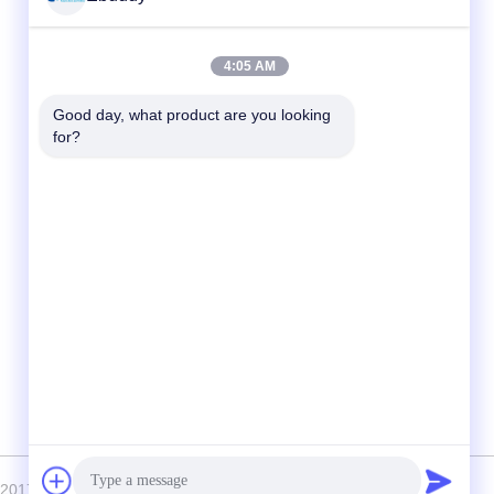
त्वरित संपर्क
4:05 AM
टेलीफोन
Good day, what product are you looking 
for?
00-86-15889616824
ईमेल
Vicky@ebuddy-diycable.com
पता
चौथी मंजिल, 7 वीं बिल्डिंग, बाओएन 36 वें उद्योग क्षेत्र,
बाओएन जिला, शेन्ज़ेन, गुआंगडोंग प्रांत, चीन।
ीराइट © 2017-2026 Ebuddy Technology Co.,Limited सभी अधिकार सुरक्षित हैं।