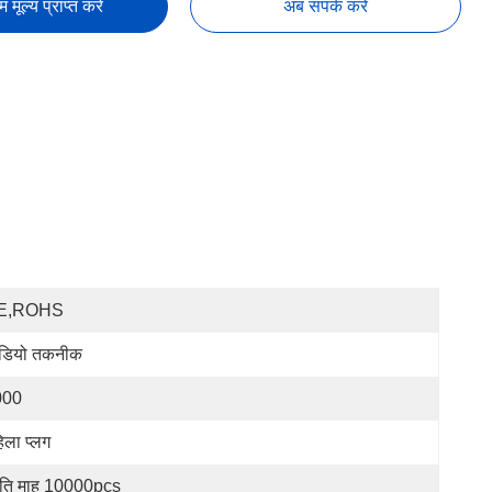
तम मूल्य प्राप्त करें
अब संपर्क करें
E,ROHS
डियो तकनीक
000
िला प्लग
रति माह 10000pcs