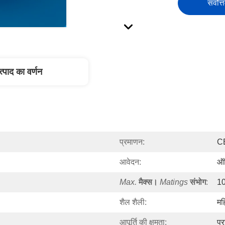
सर्वोत्
त्पाद का वर्णन
प्रमाणन:
C
आवेदन:
ऑ
Max.
मैक्स।
Matings
संभोग
:
1
शैल शैली:
मह
आपूर्ति की क्षमता:
प्