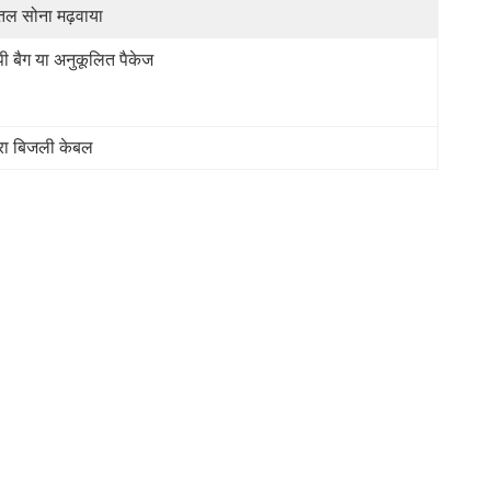
तल सोना मढ़वाया
पी बैग या अनुकूलित पैकेज
मरा बिजली केबल