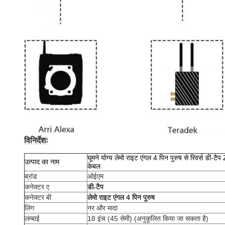
विनिर्देशः
घूमने योग्य लेमो राइट एंगल 4 पिन पुरुष से रिवर्स ड
उत्पाद का नाम
केबल
ब्रांड
ओईएम
कनेक्टर ए
डी-टैप
कनेक्टर बी
लेमो राइट एंगल 4 पिन पुरुष
लिंग
नर और मादा
लम्बाई
18 इंच (45 सेमी) (अनुकूलित किया जा सकता है)