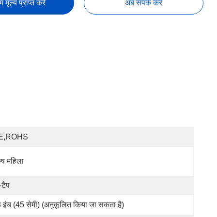
तम मूल्य प्राप्त करें
अब संपर्क करें
E,ROHS
रुष महिला
-टैप
 इंच (45 सेमी) (अनुकूलित किया जा सकता है)