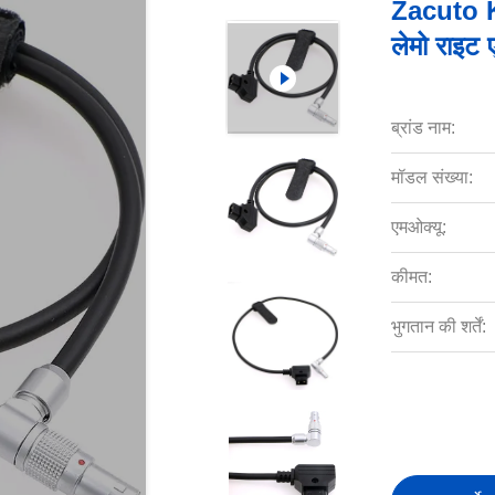
Zacuto K
लेमो राइट ए
ब्रांड नाम:
मॉडल संख्या:
एमओक्यू:
कीमत:
भुगतान की शर्तें: