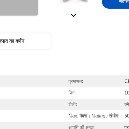
सर्वोत्
त्पाद का वर्णन
प्रमाणन:
C
पिन:
10
शैली:
को
Max.
मैक्स।
Matings
संभोग
:
5
आपूर्ति की क्षमता:
प्