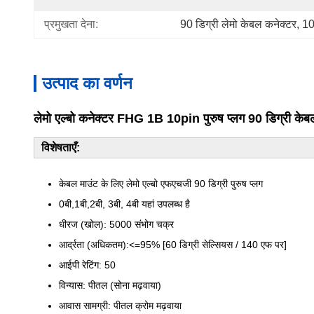
प्रमुखता देना:
90 डिग्री लेमो केबल कनेक्टर
, 
10
उत्पाद का वर्णन
लेमो एल्बो कनेक्टर FHG 1B 10pin पुरुष प्लग 90 डिग्री 
विशेषताएँ:
केबल माउंट के लिए लेमो एल्बो एफएचजी 90 डिग्री पुरुष प्लग
0बी,1बी,2बी, 3बी, 4बी यहां उपलब्ध है
धीरज (खोल): 5000 संभोग चक्र
आर्द्रता (अधिकतम):<=95% [60 डिग्री सेल्सियस / 140 एफ पर]
आईपी ​​रेटिंग: 50
विन्यास: पीतल (सोना मढ़वाया)
आवास सामग्री: पीतल क्रोम मढ़वाया