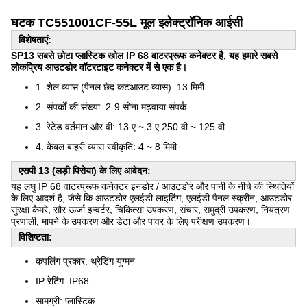
घटक
TC551001CF-55L
मूल इलेक्ट्रॉनिक आईसी
विशेषताएं:
SP13 सबसे छोटा प्लास्टिक खोल IP 68 वाटरप्रूफ कनेक्टर है, यह हमारे सबसे
लोकप्रिय आउटडोर वॉटरटाइट कनेक्टर में से एक है।
1. शेल व्यास (पैनल छेद कटआउट व्यास): 13 मिमी
2. संपर्कों की संख्या: 2-9 सोना मढ़वाया संपर्क
3. रेटेड वर्तमान और वी: 13 ए ~ 3 ए 250 वी ~ 125 वी
4. केबल बाहरी व्यास स्वीकृति: 4 ~ 8 मिमी
एसपी 13 (लड़ी पिरोया) के लिए आवेदन:
यह लघु IP 68 वाटरप्रूफ कनेक्टर इनडोर / आउटडोर और पानी के नीचे की स्थितियों
के लिए आदर्श है, जैसे कि आउटडोर एलईडी लाइटिंग, एलईडी पैनल स्क्रीन, आउटडोर
सुरक्षा कैमरे, सौर ऊर्जा इन्वर्टर, चिकित्सा उपकरण, संचार, समुद्री उपकरण, नियंत्रण
प्रणाली, मापने के उपकरण और डेटा और पावर के लिए परीक्षण उपकरण।
विशिष्टता:
कपलिंग प्रकार: थ्रेडिंग युग्मन
IP रेटिंग: IP68
सामग्री: प्लास्टिक