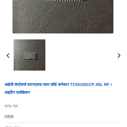
आईसी कंप्रेशर्स वाटरप्रूफ पावर कॉर्ड कनेक्टर TC551001CF-55L RF /
लाइटिंग एप्लीकेशन
ब्रांड नाम:
OEM