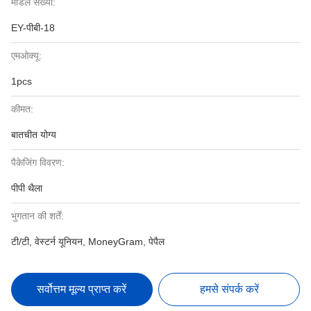
मॉडल संख्या:
EY-पीबी-18
एमओक्यू:
1pcs
कीमत:
बातचीत योग्य
पैकेजिंग विवरण:
पीपी थैला
भुगतान की शर्तें:
टी/टी, वेस्टर्न यूनियन, MoneyGram, पेपैल
सर्वोत्तम मूल्य प्राप्त करें
हमसे संपर्क करें