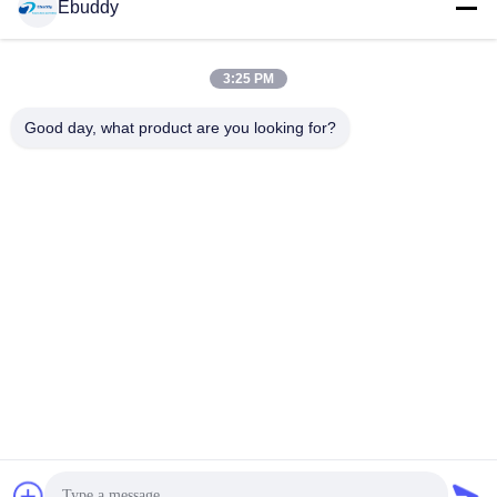
Ebuddy
सोशल मीडिया
3:25 PM
त्वरित संपर्क
Good day, what product are you looking for?
टेलीफोन
00-86-15889616824
ईमेल
Vicky@ebuddy-diycable.com
पता
चौथी मंजिल, 7 वीं बिल्डिंग, बाओएन 36 वें उद्योग क्षेत्र, बाओएन जिला, शेन्ज़ेन,
गुआंगडोंग प्रांत, चीन।
गोपनीयता नीति
|
साइटमैप
चीन अच्छी गुणवत्ता परिपत्र केबल कनेक्टर्स आपूर्तिकर्ता. कॉपीराइट © 2017-2026