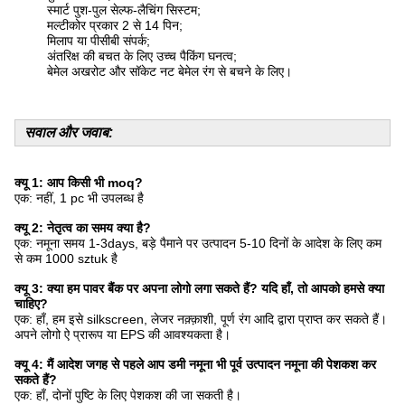
स्मार्ट पुश-पुल सेल्फ-लैचिंग सिस्टम;
मल्टीकोर प्रकार 2 से 14 पिन;
मिलाप या पीसीबी संपर्क;
अंतरिक्ष की बचत के लिए उच्च पैकिंग घनत्व;
बेमेल अखरोट और सॉकेट नट बेमेल रंग से बचने के लिए।
सवाल और जवाब:
क्यू 1: आप किसी भी moq?
एक: नहीं, 1 pc भी उपलब्ध है
क्यू 2: नेतृत्व का समय क्या है?
एक: नमूना समय 1-3days, बड़े पैमाने पर उत्पादन 5-10 दिनों के आदेश के लिए कम
से कम 1000 sztuk है
क्यू 3: क्या हम पावर बैंक पर अपना लोगो लगा सकते हैं? यदि हाँ, तो आपको हमसे क्या
चाहिए?
एक: हाँ, हम इसे silkscreen, लेजर नक़्क़ाशी, पूर्ण रंग आदि द्वारा प्राप्त कर सकते हैं।
अपने लोगो ऐ प्रारूप या EPS की आवश्यकता है।
क्यू 4: मैं आदेश जगह से पहले आप डमी नमूना भी पूर्व उत्पादन नमूना की पेशकश कर
सकते हैं?
एक: हाँ, दोनों पुष्टि के लिए पेशकश की जा सकती है।