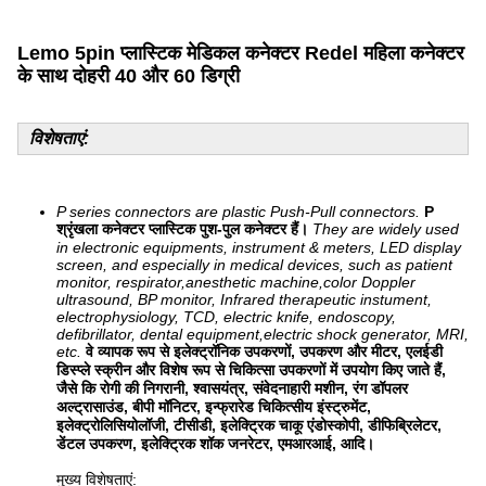
Lemo 5pin प्लास्टिक मेडिकल कनेक्टर Redel महिला कनेक्टर
के साथ दोहरी 40 और 60 डिग्री
विशेषताएं:
P series connectors are plastic Push-Pull connectors.
P
श्रृंखला कनेक्टर प्लास्टिक पुश-पुल कनेक्टर हैं।
They are widely used
in electronic equipments, instrument & meters, LED display
screen, and especially in medical devices, such as patient
monitor, respirator,anesthetic machine,color Doppler
ultrasound, BP monitor, Infrared therapeutic instument,
electrophysiology, TCD, electric knife, endoscopy,
defibrillator, dental equipment,electric shock generator, MRI,
etc.
वे व्यापक रूप से इलेक्ट्रॉनिक उपकरणों, उपकरण और मीटर, एलईडी
डिस्प्ले स्क्रीन और विशेष रूप से चिकित्सा उपकरणों में उपयोग किए जाते हैं,
जैसे कि रोगी की निगरानी, ​​श्वासयंत्र, संवेदनाहारी मशीन, रंग डॉपलर
अल्ट्रासाउंड, बीपी मॉनिटर, इन्फ्रारेड चिकित्सीय इंस्ट्रुमेंट,
इलेक्ट्रोलिसियोलॉजी, टीसीडी, इलेक्ट्रिक चाकू एंडोस्कोपी, डीफिब्रिलेटर,
डेंटल उपकरण, इलेक्ट्रिक शॉक जनरेटर, एमआरआई, आदि।
मुख्य विशेषताएं: