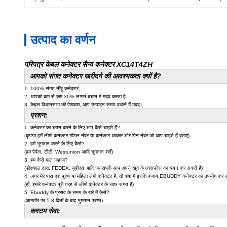
उत्पाद का वर्णन
परिपत्र केबल कनेक्टर सैन्य कनेक्टर XC14T4ZH
आपको संगत कनेक्टर खरीदने की आवश्यकता क्यों है?
1. 100% संगत नींबू कनेक्टर,
2. आपको कम से कम 30% लागत बचाने में मदद करता है
3. केबल विधानसभा की पेशकश, आप उत्पादन समय बचाने में मदद।
प्रशन:
1. कनेक्टर का चयन करने के लिए आप कैसे चाहते हैं?
(कृपया हमें लीमो कनेक्टर मॉडल नंबर या कनेक्टर आकार और पिन नंबर जो आप चाहते हैं बताएं)
2. हमें भुगतान करने के लिए कैसे?
(हम पेपैल, टीटी, Westunion आदि भुगतान शर्तें)
3. हम कैसे माल जहाज?
(डीएचएल द्वारा, FEDEX, यूपीएस आदि जनसंपर्क आप अपने खुद के एक्सप्रेस का चयन कर सकते हैं)
4. अगर मेरे पास एक पुरुष या महिला लेमो कनेक्टर है, तो क्या मैं इसके बजाय EBUDDY कनेक्टर का उपयोग कर 
(हाँ, हमारे कनेक्टर पूरी तरह से लीमो कनेक्टर के साथ संगत हैं)
5. Ebuddy के प्रसव के समय के बारे में कैसे?
(आमतौर पर 5-8 दिनों के बाद भुगतान प्राप्त)
कस्टम सेवा: